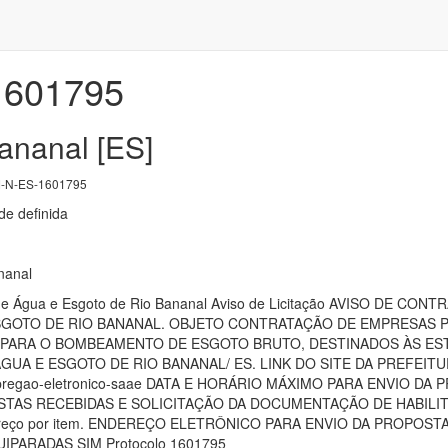
1601795
ananal [ES]
-N-ES-1601795
e definida
nanal
de Água e Esgoto de Rio Bananal Aviso de Licitação AVISO DE C
GOTO DE RIO BANANAL. OBJETO CONTRATAÇÃO DE EMPRESAS 
 PARA O BOMBEAMENTO DE ESGOTO BRUTO, DESTINADOS ÀS ES
UA E ESGOTO DE RIO BANANAL/ ES. LINK DO SITE DA PREFEITU
.br/pregao-eletronico-saae DATA E HORÁRIO MÁXIMO PARA ENVIO DA 
OSTAS RECEBIDAS E SOLICITAÇÃO DA DOCUMENTAÇÃO DE HABILITAÇÃO 
eço por item. ENDEREÇO ELETRÔNICO PARA ENVIO DA PROPOSTA 
PARADAS SIM Protocolo 1601795