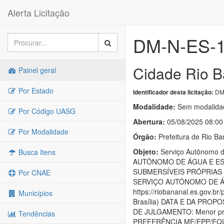
Alerta Licitação
DM-N-ES-
Cidade Rio B
Painel geral
Por Estado
DM
Identificador desta licitação:
Modalidade:
Sem modalidad
Por Código UASG
Abertura:
05/08/2025 08:00
Por Modalidade
Órgão:
Prefeitura de Rio Ba
Objeto:
Serviço Autônomo 
Busca Itens
AUTÔNOMO DE ÁGUA E ES
SUBMERSÍVEIS PRÓPRIAS
Por CNAE
SERVIÇO AUTÔNOMO DE ÁG
https://riobananal.es.gov
Municípios
Brasília) DATA E DA PROP
DE JULGAMENTO: Menor pr
Tendências
PREFERÊNCIA ME/EPP/EQUI