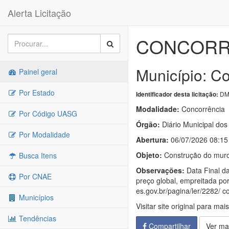
Alerta Licitação
CONCORRÊ
Município: C
Painel geral
Por Estado
DM
Identificador desta licitação:
Modalidade:
Concorrência
Por Código UASG
Órgão:
Diário Municipal dos
Por Modalidade
Abertura:
06/07/2026 08:15
Objeto:
Construção do muro 
Busca Itens
Observações:
Data Final da
Por CNAE
preço global, empreitada por
es.gov.br/pagina/ler/2282/ c
Municípios
Visitar site original para mai
Tendências
Compartilhar
Ver ma