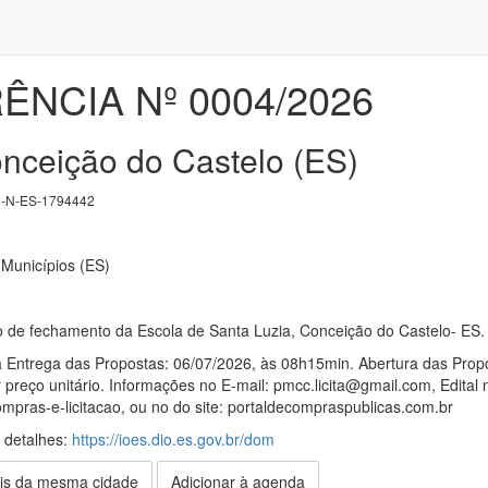
NCIA Nº 0004/2026
onceição do Castelo (ES)
-N-ES-1794442
 Municípios (ES)
de fechamento da Escola de Santa Luzia, Conceição do Castelo- ES.
 Entrega das Propostas: 06/07/2026, às 08h15min. Abertura das Propo
 preço unitário. Informações no E-mail: pmcc.licita@gmail.com, Edital 
ompras-e-licitacao, ou no do site: portaldecompraspublicas.com.br
s detalhes:
https://ioes.dio.es.gov.br/dom
is da mesma cidade
Adicionar à agenda