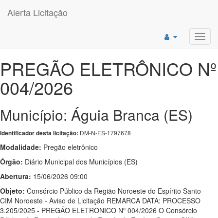
Alerta Licitação
Toggl
navig
PREGÃO ELETRÔNICO Nº
004/2026
Município: Águia Branca (ES)
DM-N-ES-1797678
Identificador desta licitação:
Modalidade:
Pregão eletrônico
Órgão:
Diário Municipal dos Municípios (ES)
Abertura:
15/06/2026 09:00
Objeto:
Consórcio Público da Região Noroeste do Espírito Santo -
CIM Noroeste - Aviso de Licitação REMARCA DATA: PROCESSO
3.205/2025 - PREGÃO ELETRÔNICO Nº 004/2026 O Consórcio