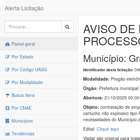
Alerta Licitação
AVISO DE 
PROCESSO
Painel geral
Município: Gr
Por Estado
Por Código UASG
DM
Identificador desta licitação:
Modalidade:
Pregão eletrôn
Por Modalidade
Órgão:
Prefeitura municipal
Busca Itens
Abertura:
21/10/2025 00:00
Objeto:
contratação de empr
Por CNAE
cartucho não explosivo tipo
necessidades do Município 
Municípios
Edital:
Clique aqui
Tendências
Visitar site original para mai