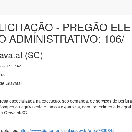
LICITAÇÃO - PREGÃO ELET
 ADMINISTRATIVO: 106/
avatal (SC)
SC-7639642
ico
 de Gravatal
esa especializada na execução, sob demanda, de serviços de perfur
 Rompex ou equivalente e massa expansiva, com fornecimento integral 
de Gravatal/SC.
s detalhes:
https://www.diariomunicipal.sc.gov.br/atos/7639642