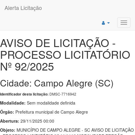
Alerta Licitação
Toggl
navig
AVISO DE LICITAÇÃO -
PROCESSO LICITATÓRIO
Nº 92/2025
Cidade: Campo Alegre (SC)
DMSC-7716942
Identificador desta licitação:
Modalidade:
Sem modalidade definida
Órgão:
Prefeitura municipal de Campo Alegre
Abertura:
29/11/2025 00:00
Objeto:
MUNICÍPIO DE CAMPO ALEGRE - SC AVISO DE LICITAÇÃO