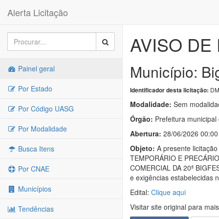
Alerta Licitação
AVISO DE 
Município: B
Painel geral
Por Estado
DM
Identificador desta licitação:
Modalidade:
Sem modalidad
Por Código UASG
Órgão:
Prefeitura municipal
Por Modalidade
Abertura:
28/06/2026 00:00
Objeto:
A presente licita
Busca Itens
TEMPORÁRIO E PRECÁRIO
COMERCIAL DA 20ª BIGFES
Por CNAE
e exigências estabelecidas n
Municípios
Edital:
Clique aqui
Visitar site original para mai
Tendências