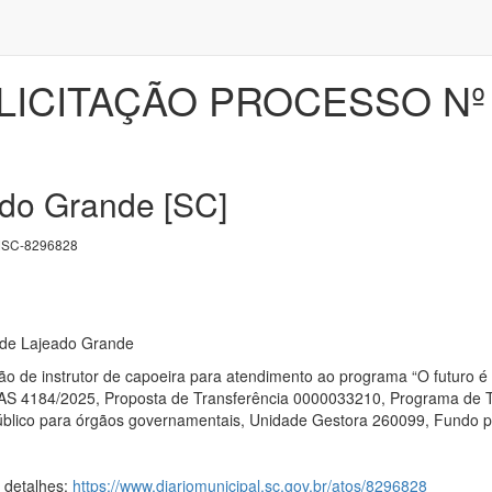
LICITAÇÃO PROCESSO Nº 
do Grande [SC]
SC-8296828
l de Lajeado Grande
 de instrutor de capoeira para atendimento ao programa “O futuro é
 4184/2025, Proposta de Transferência 0000033210, Programa de Tr
lico para órgãos governamentais, Unidade Gestora 260099, Fundo par
s detalhes:
https://www.diariomunicipal.sc.gov.br/atos/8296828