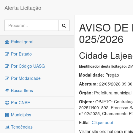
Alerta Licitação
AVISO DE 
025/2026
Painel geral
Cidade Lajea
Por Estado
Por Código UASG
DM
Identificador desta licitação:
Modalidade:
Pregão
Por Modalidade
Abertura:
22/05/2026 09:30
Busca Itens
Órgão:
Prefeitura municipa
Objeto:
OBJETO: Contratação
Por CNAE
2025TR001892, Processo SAS
n° 02/2025, Chamamento Púb
Municípios
Edital:
Clique aqui
Tendências
Visitar site original para mai