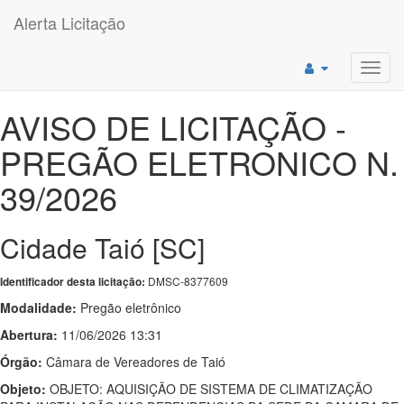
Alerta Licitação
Toggl
navig
AVISO DE LICITAÇÃO -
PREGÃO ELETRONICO N.
39/2026
Cidade Taió [SC]
DMSC-8377609
Identificador desta licitação:
Modalidade:
Pregão eletrônico
Abertura:
11/06/2026 13:31
Órgão:
Câmara de Vereadores de Taió
Objeto:
OBJETO: AQUISIÇÃO DE SISTEMA DE CLIMATIZAÇÃO