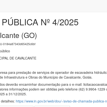
PÚBLICA Nº 4/2025
lcante (GO)
U-0184a87343d65425c6bf
úblico
CIPAL DE CAVALCANTE
esa para prestação de serviços de operador de escavadeira hidráulic
e Infraestrutura e Obras do Município de Cavalcante, Goiás.
dos deverão encaminhar documentação para o e-mail: licitacaocavalca
ores informações podem ser obtidas pelo telefone (62) 9.9904-1229 o
25 a 31/12/2025.
s detalhes:
https://www.in.gov.br/web/dou/-/aviso-de-chamada-publica