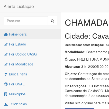
Alerta Licitação
CHAMADA 
Cidade: Cava
Painel geral
Por Estado
DO
Identificador desta licitação:
Modalidade:
Chamamento p
Por Código UASG
Órgão:
PREFEITURA MUNI
Por Modalidade
Abertura:
31/12/2025 00:00
Objeto:
Contratação de empr
Busca Itens
as demandas da Secretaria d
Por CNAE
Observações:
Os interessa
Cavalcante de Goiás/GO. Mai
Municípios
documentação é de 05/09/20
Visitar site original para mai
Tendências