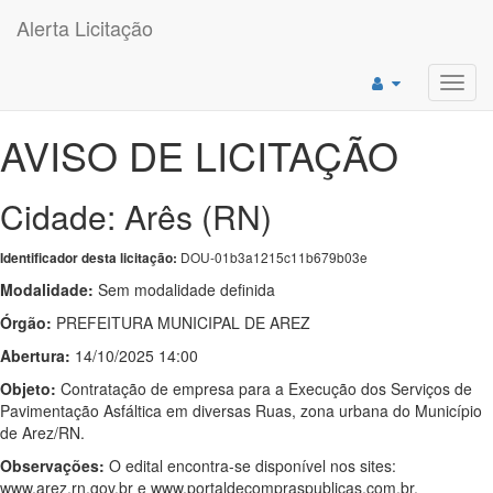
Alerta Licitação
Toggl
navig
AVISO DE LICITAÇÃO
Cidade: Arês (RN)
DOU-01b3a1215c11b679b03e
Identificador desta licitação:
Modalidade:
Sem modalidade definida
Órgão:
PREFEITURA MUNICIPAL DE AREZ
Abertura:
14/10/2025 14:00
Objeto:
Contratação de empresa para a Execução dos Serviços de
Pavimentação Asfáltica em diversas Ruas, zona urbana do Município
de Arez/RN.
Observações:
O edital encontra-se disponível nos sites:
www.arez.rn.gov.br e www.portaldecompraspublicas.com.br.