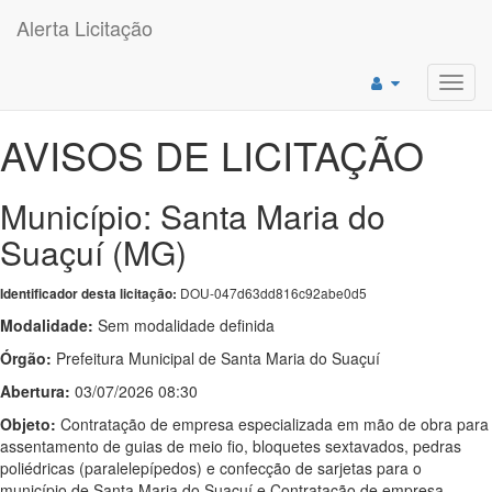
Alerta Licitação
Toggl
navig
AVISOS DE LICITAÇÃO
Município: Santa Maria do
Suaçuí (MG)
DOU-047d63dd816c92abe0d5
Identificador desta licitação:
Modalidade:
Sem modalidade definida
Órgão:
Prefeitura Municipal de Santa Maria do Suaçuí
Abertura:
03/07/2026 08:30
Objeto:
Contratação de empresa especializada em mão de obra para
assentamento de guias de meio fio, bloquetes sextavados, pedras
poliédricas (paralelepípedos) e confecção de sarjetas para o
município de Santa Maria do Suaçuí e Contratação de empresa