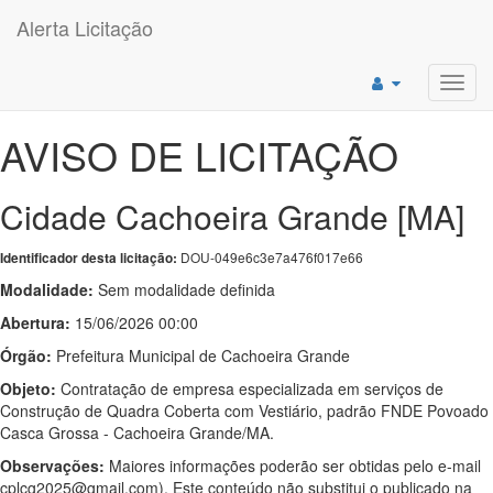
Alerta Licitação
Toggl
navig
AVISO DE LICITAÇÃO
Cidade Cachoeira Grande [MA]
DOU-049e6c3e7a476f017e66
Identificador desta licitação:
Modalidade:
Sem modalidade definida
Abertura:
15/06/2026 00:00
Órgão:
Prefeitura Municipal de Cachoeira Grande
Objeto:
Contratação de empresa especializada em serviços de
Construção de Quadra Coberta com Vestiário, padrão FNDE Povoado
Casca Grossa - Cachoeira Grande/MA.
Observações:
Maiores informações poderão ser obtidas pelo e-mail
cplcg2025@gmail.com). Este conteúdo não substitui o publicado na