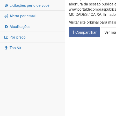
abertura da sessão pública e
Licitações perto de você
www.portaldecompraspublicas
MCIDADES / CAIXA, firmado e
Alerta por email
Visitar site original para mai
Atualizações
Compartilhar
Ver ma
Por preço
Top 50