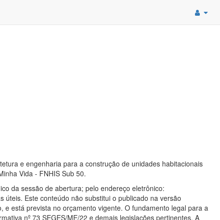
tetura e engenharia para a construção de unidades habitacionais
Minha Vida - FNHIS Sub 50.
co da sessão de abertura; pelo endereço eletrônico:
 úteis. Este conteúdo não substitui o publicado na versão
ço, e está prevista no orçamento vigente. O fundamento legal para a
Normativa nº 73 SEGES/ME/22 e demais legislações pertinentes. A