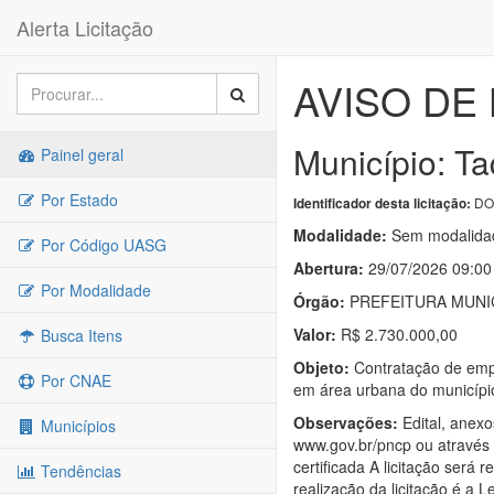
Alerta Licitação
AVISO DE 
Município: Ta
Painel geral
Por Estado
DO
Identificador desta licitação:
Modalidade:
Sem modalidad
Por Código UASG
Abertura:
29/07/2026 09:00
Por Modalidade
Órgão:
PREFEITURA MUNI
Valor:
R$ 2.730.000,00
Busca Itens
Objeto:
Contratação de empr
Por CNAE
em área urbana do municípi
Observações:
Edital, anexo
Municípios
www.gov.br/pncp ou através 
certificada A licitação será
Tendências
realização da licitação é a