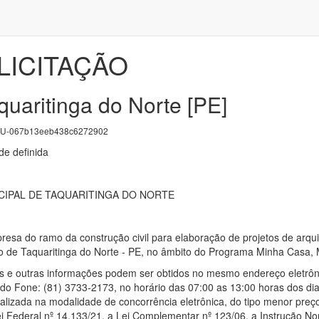
LICITAÇÃO
quaritinga do Norte [PE]
U-067b13eeb438c6272902
e definida
CIPAL DE TAQUARITINGA DO NORTE
esa do ramo da construção civil para elaboração de projetos de arqui
o de Taquaritinga do Norte - PE, no âmbito do Programa Minha Casa, 
s e outras informações podem ser obtidos no mesmo endereço eletrôni
do Fone: (81) 3733-2173, no horário das 07:00 as 13:00 horas dos dias
 realizada na modalidade de concorrência eletrônica, do tipo menor pre
 Lei Federal nº 14.133/21, a Lei Complementar nº 123/06, a Instrução 