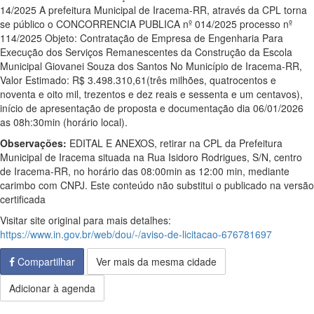
14/2025 A prefeitura Municipal de Iracema-RR, através da CPL torna
se público o CONCORRENCIA PUBLICA nº 014/2025 processo nº
114/2025 Objeto: Contratação de Empresa de Engenharia Para
Execução dos Serviços Remanescentes da Construção da Escola
Municipal Giovanei Souza dos Santos No Município de Iracema-RR,
Valor Estimado: R$ 3.498.310,61(três milhões, quatrocentos e
noventa e oito mil, trezentos e dez reais e sessenta e um centavos),
início de apresentação de proposta e documentação dia 06/01/2026
as 08h:30min (horário local).
Observações:
EDITAL E ANEXOS, retirar na CPL da Prefeitura
Municipal de Iracema situada na Rua Isidoro Rodrigues, S/N, centro
de Iracema-RR, no horário das 08:00min as 12:00 min, mediante
carimbo com CNPJ. Este conteúdo não substitui o publicado na versão
certificada
Visitar site original para mais detalhes:
https://www.in.gov.br/web/dou/-/aviso-de-licitacao-676781697
Compartilhar
Ver mais da mesma cidade
Adicionar à agenda