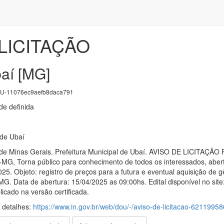
LICITAÇÃO
baí [MG]
-11076ec9aefb8daca791
e definida
 de Ubaí
o de Minas Gerais. Prefeitura Municipal de Ubaí. AVISO DE LIC
í-MG, Torna público para conhecimento de todos os interessados, abert
025. Objeto: registro de preços para a futura e eventual aquisição d
MG. Data de abertura: 15/04/2025 as 09:00hs. Edital disponível no si
licado na versão certificada.
s detalhes:
https://www.in.gov.br/web/dou/-/aviso-de-licitacao-62119958