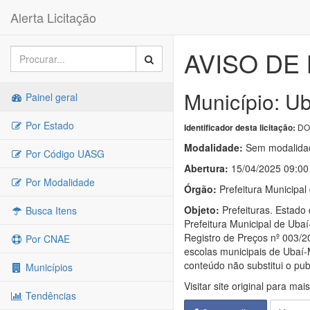
Alerta Licitação
AVISO DE 
Município: U
Painel geral
Por Estado
DOU
Identificador desta licitação:
Modalidade:
Sem modalidad
Por Código UASG
Abertura:
15/04/2025 09:00
Por Modalidade
Órgão:
Prefeitura Municipal
Objeto:
Prefeituras. Estad
Busca Itens
Prefeitura Municipal de Uba
Registro de Preços nº 003/2
Por CNAE
escolas municipais de Ubaí-
conteúdo não substitui o pub
Municípios
Visitar site original para mai
Tendências