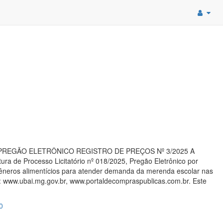
ITAÇÃO PREGÃO ELETRÔNICO REGISTRO DE PREÇOS Nº 3/2025 A
ura de Processo Licitatório nº 018/2025, Pregão Eletrônico por
e gêneros alimentícios para atender demanda da merenda escolar nas
te: www.ubai.mg.gov.br, www.portaldecompraspublicas.com.br. Este
0