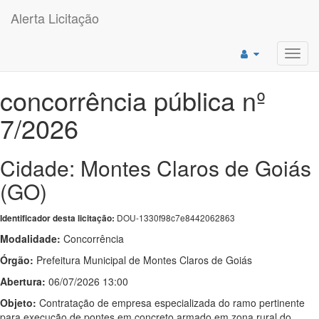
Alerta Licitação
Toggl
navig
concorrência pública nº
7/2026
Cidade: Montes Claros de Goiás
(GO)
DOU-1330f98c7e8442062863
Identificador desta licitação:
Modalidade:
Concorrência
Órgão:
Prefeitura Municipal de Montes Claros de Goiás
Abertura:
06/07/2026 13:00
Objeto:
Contratação de empresa especializada do ramo pertinente
para execução de pontes em concreto armado em zona rural do