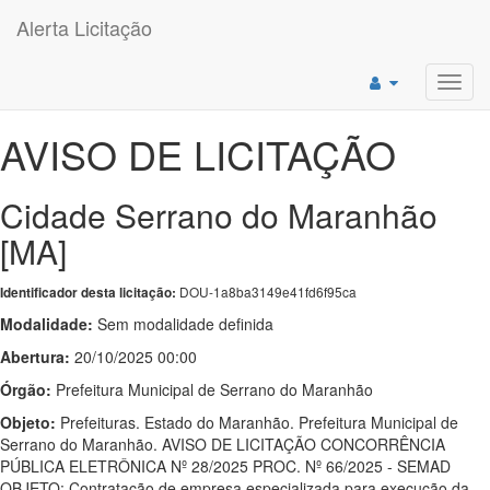
Alerta Licitação
Toggl
navig
AVISO DE LICITAÇÃO
Cidade Serrano do Maranhão
[MA]
DOU-1a8ba3149e41fd6f95ca
Identificador desta licitação:
Modalidade:
Sem modalidade definida
Abertura:
20/10/2025 00:00
Órgão:
Prefeitura Municipal de Serrano do Maranhão
Objeto:
Prefeituras. Estado do Maranhão. Prefeitura Municipal de
Serrano do Maranhão. AVISO DE LICITAÇÃO CONCORRÊNCIA
PÚBLICA ELETRÔNICA Nº 28/2025 PROC. Nº 66/2025 - SEMAD
OBJETO: Contratação de empresa especializada para execução da