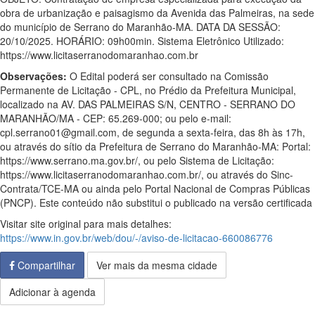
obra de urbanização e paisagismo da Avenida das Palmeiras, na sede
do município de Serrano do Maranhão-MA. DATA DA SESSÃO:
20/10/2025. HORÁRIO: 09h00min. Sistema Eletrônico Utilizado:
https://www.licitaserranodomaranhao.com.br
Observações:
O Edital poderá ser consultado na Comissão
Permanente de Licitação - CPL, no Prédio da Prefeitura Municipal,
localizado na AV. DAS PALMEIRAS S/N, CENTRO - SERRANO DO
MARANHÃO/MA - CEP: 65.269-000; ou pelo e-mail:
cpl.serrano01@gmail.com, de segunda a sexta-feira, das 8h às 17h,
ou através do sítio da Prefeitura de Serrano do Maranhão-MA: Portal:
https://www.serrano.ma.gov.br/, ou pelo Sistema de Licitação:
https://www.licitaserranodomaranhao.com.br/, ou através do Sinc-
Contrata/TCE-MA ou ainda pelo Portal Nacional de Compras Públicas
(PNCP). Este conteúdo não substitui o publicado na versão certificada
Visitar site original para mais detalhes:
https://www.in.gov.br/web/dou/-/aviso-de-licitacao-660086776
Compartilhar
Ver mais da mesma cidade
Adicionar à agenda