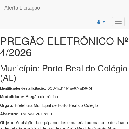
Alerta Licitação
Toggl
navig
PREGÃO ELETRÔNICO Nº
4/2026
Município: Porto Real do Colégio
(AL)
DOU-1cd11b1ae674af5645f4
Identificador desta licitação:
Modalidade:
Pregão eletrônico
Órgão:
Prefeitura Municipal de Porto Real do Colégio
Abertura:
07/05/2026 08:00
Objeto:
Aquisição de equipamentos e material permanente destinado
à Secretaria Municipal de Saúde de Porto Real do Colégio/AL e