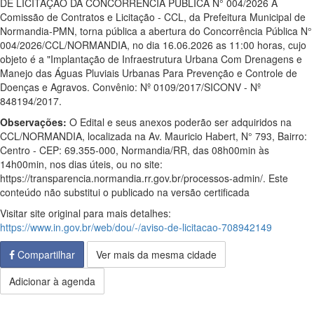
DE LICITAÇÃO DA CONCORRÊNCIA PÚBLICA N° 004/2026 A
Comissão de Contratos e Licitação - CCL, da Prefeitura Municipal de
Normandia-PMN, torna pública a abertura do Concorrência Pública N°
004/2026/CCL/NORMANDIA, no dia 16.06.2026 as 11:00 horas, cujo
objeto é a "Implantação de Infraestrutura Urbana Com Drenagens e
Manejo das Águas Pluviais Urbanas Para Prevenção e Controle de
Doenças e Agravos. Convênio: Nº 0109/2017/SICONV - Nº
848194/2017.
Observações:
O Edital e seus anexos poderão ser adquiridos na
CCL/NORMANDIA, localizada na Av. Mauricio Habert, N° 793, Bairro:
Centro - CEP: 69.355-000, Normandia/RR, das 08h00min às
14h00min, nos dias úteis, ou no site:
https://transparencia.normandia.rr.gov.br/processos-admin/. Este
conteúdo não substitui o publicado na versão certificada
Visitar site original para mais detalhes:
https://www.in.gov.br/web/dou/-/aviso-de-licitacao-708942149
Compartilhar
Ver mais da mesma cidade
Adicionar à agenda