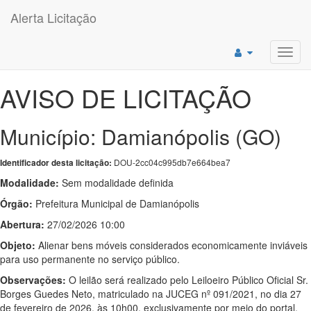
Alerta Licitação
Toggl
navig
AVISO DE LICITAÇÃO
Município: Damianópolis (GO)
DOU-2cc04c995db7e664bea7
Identificador desta licitação:
Modalidade:
Sem modalidade definida
Órgão:
Prefeitura Municipal de Damianópolis
Abertura:
27/02/2026 10:00
Objeto:
Alienar bens móveis considerados economicamente inviáveis
para uso permanente no serviço público.
Observações:
O leilão será realizado pelo Leiloeiro Público Oficial Sr.
Borges Guedes Neto, matriculado na JUCEG nº 091/2021, no dia 27
de fevereiro de 2026, às 10h00, exclusivamente por meio do portal.