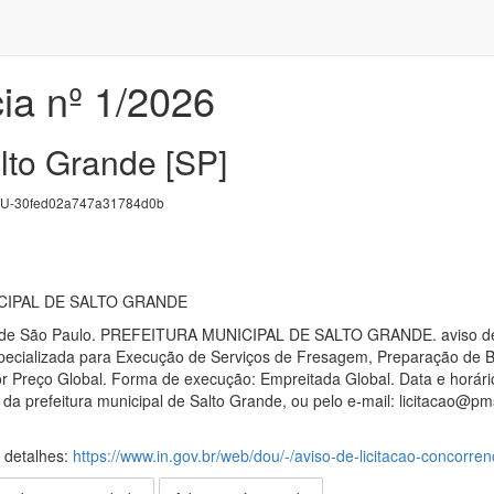
ia nº 1/2026
lto Grande [SP]
U-30fed02a747a31784d0b
CIPAL DE SALTO GRANDE
o de São Paulo. PREFEITURA MUNICIPAL DE SALTO GRANDE. aviso de li
ecializada para Execução de Serviços de Fresagem, Preparação de B
r Preço Global. Forma de execução: Empreitada Global. Data e horário:
da prefeitura municipal de Salto Grande, ou pelo e-mail: licitacao@pm
s detalhes:
https://www.in.gov.br/web/dou/-/aviso-de-licitacao-concorr