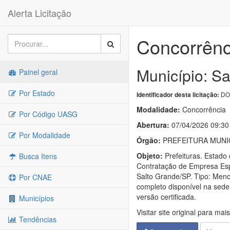
Alerta Licitação
Concorrênc
Município: Sa
Painel geral
Por Estado
DO
Identificador desta licitação:
Modalidade:
Concorrência
Por Código UASG
Abertura:
07/04/2026 09:30
Por Modalidade
Órgão:
PREFEITURA MUNI
Objeto:
Prefeituras. Estad
Busca Itens
Contratação de Empresa Esp
Salto Grande/SP. Tipo: Meno
Por CNAE
completo disponível na sede 
versão certificada.
Municípios
Visitar site original para mai
Tendências