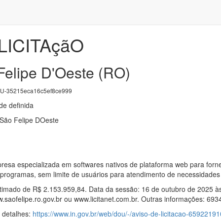
LICITAçãO
Felipe D'Oeste (RO)
-35215eca16c5ef8ce999
e definida
 São Felipe DOeste
esa especializada em softwares nativos de plataforma web para fornec
programas, sem limite de usuários para atendimento de necessidades 
stimado de R$ 2.153.959,84. Data da sessão: 16 de outubro de 2025 às 0
saofelipe.ro.gov.br ou www.licitanet.com.br. Outras informações: 693
s detalhes:
https://www.in.gov.br/web/dou/-/aviso-de-licitacao-65922191