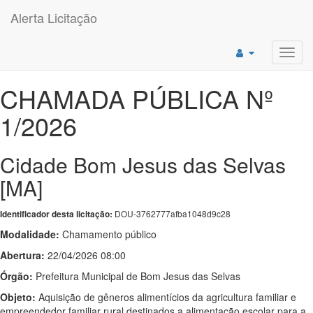
Alerta Licitação
Toggl
navig
CHAMADA PÚBLICA Nº
1/2026
Cidade Bom Jesus das Selvas
[MA]
DOU-3762777afba1048d9c28
Identificador desta licitação:
Modalidade:
Chamamento público
Abertura:
22/04/2026 08:00
Órgão:
Prefeitura Municipal de Bom Jesus das Selvas
Objeto:
Aquisição de gêneros alimentícios da agricultura familiar e
empreendedor familiar rural destinados a alimentação escolar para a