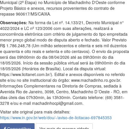
Municipal (2ª Etapa) no Município de Machadinho D'Oeste conforme
Projeto Básico e anexos, recursos provenientes do contrato de
repasse 960617/MS/CAIXA.
Observações:
Na forma da Lei nº. 14.133/21, Decreto Municipal n°
4022/2024 e LC nº 123/2006 com suas alterações, realizará a
concorrência eletrônica com critério de julgamento do tipo empreitada
menor preço global modo de disputa aberto e fechado. Valor Previsto
R$ 1.786.248,78 (Um milhão setecentos e oitenta e seis mil duzentos
e quarenta e oito reais e setenta e oito centavos). O envio da proposta
será das 09h00min do dia 08/04/2026 até as 09h30min do dia
18/05/2026. Início da sessão pública virtual será às 09h00min do dia
18/05/2026 (Horários de Brasília). Local da disputa virtual:
https://www.licitanet.com.br/). Edital e anexos disponíveis no referido
site e/ou no site institucional do órgão: www.machadinho.ro.gov.br.
Informações Complementares na Diretoria de Compras, sediada à
Avenida Rio de Janeiro, 3098, Centro, Machadinho D´Oeste - RO, em
dias úteis das 07h30min, às 13h30min. Contato telefone: (69) 3581-
3278 e/ou e-mail machadinhocpl@gmail.com.
Visitar site original para mais detalhes:
https://www.in.gov.br/web/dou/-/aviso-de-licitacao-697845353
Compartilhar
Ver mais da mesma cidade