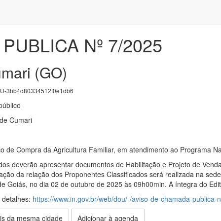
PUBLICA Nº 7/2025
umari (GO)
U-3bb4d80334512f0e1db6
úblico
 de Cumari
de Compra da Agricultura Familiar, em atendimento ao Programa Nac
dos deverão apresentar documentos de Habilitação e Projeto de Vend
ação da relação dos Proponentes Classificados será realizada na sede 
de Goiás, no dia 02 de outubro de 2025 às 09h00min. A íntegra do Edit
s detalhes:
https://www.in.gov.br/web/dou/-/aviso-de-chamada-publica
is da mesma cidade
Adicionar à agenda