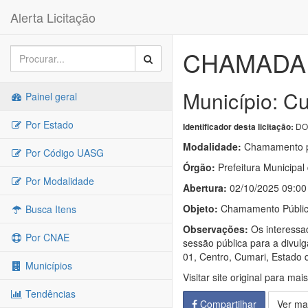
Alerta Licitação
CHAMADA 
Município: C
Painel geral
Por Estado
DO
Identificador desta licitação:
Modalidade:
Chamamento p
Por Código UASG
Órgão:
Prefeitura Municipal
Por Modalidade
Abertura:
02/10/2025 09:00
Objeto:
Chamamento Público 
Busca Itens
Observações:
Os interessa
Por CNAE
sessão pública para a divulg
01, Centro, Cumari, Estado 
Municípios
Visitar site original para mai
Tendências
Compartilhar
Ver ma