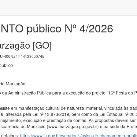
O público Nº 4/2026
arzagão [GO]
-406f924f414123050745
úblico
l de Marzagão
da Administração Pública para a execução do projeto "16ª Festa do Pe
siste em manifestação cultural de natureza imaterial, vinculada às trad
16, alterada pela Lei nº 13.873/2019, bem como da Lei Estadual nº 20
anejamento, execução e prestação de contas. As propostas devem ser 
ansparência do Município (www.marzagao.go.gov.br) e na sede da Pref
s detalhes:
https://www.in.gov.br/web/dou/-/aviso-de-chamamento-publ