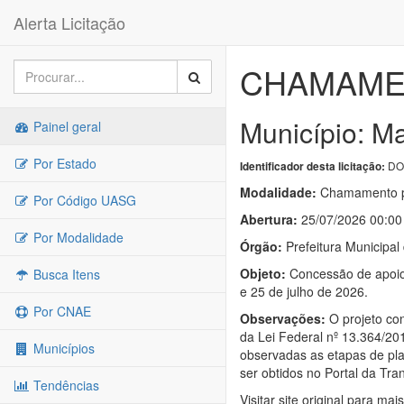
Alerta Licitação
CHAMAMENT
Município: M
Painel geral
Por Estado
DOU
Identificador desta licitação:
Modalidade:
Chamamento p
Por Código UASG
Abertura:
25/07/2026 00:00
Por Modalidade
Órgão:
Prefeitura Municipa
Objeto:
Concessão de apoio 
Busca Itens
e 25 de julho de 2026.
Por CNAE
Observações:
O projeto con
da Lei Federal nº 13.364/20
Municípios
observadas as etapas de pl
ser obtidos no Portal da Tr
Tendências
Visitar site original para mai