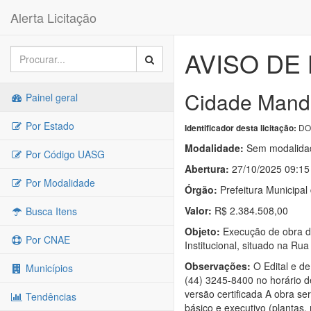
Alerta Licitação
AVISO DE 
Cidade Mand
Painel geral
Por Estado
DOU
Identificador desta licitação:
Modalidade:
Sem modalidad
Por Código UASG
Abertura:
27/10/2025 09:15
Por Modalidade
Órgão:
Prefeitura Municipa
Valor:
R$ 2.384.508,00
Busca Itens
Objeto:
Execução de obra de
Por CNAE
Institucional, situado na R
Observações:
O Edital e de
Municípios
(44) 3245-8400 no horário d
versão certificada A obra se
Tendências
básico e executivo (plantas