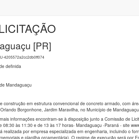
LICITAÇÃO
aguaçu [PR]
-4205572a2cc2db0ff074
e definida
l de Mandaguaçu
 construção em estrutura convencional de concreto armado, com área 
ua Orlando Borgonhone, Jardim Maravilha, no Município de Mandaguaçu
mais informações encontram-se à disposição junto a Comissão de Lici
e 08:30 às 11:30 e de 13 às 17 horas- Mandaguaçu -Paraná - site www
rá realizada por empresa especializada em engenharia, incluindo o for
, memoriais e planilha orçamentária). O regime de execução será por 