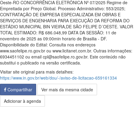
Oeste-RO CONCORRÊNCIA ELETRÔNICA Nº 07/2025 Regime de
Empreitada por Preço Global. Processo Administrativo: 553/2025;
CONTRATAÇÃO DE EMPRESA ESPECIALIZADA EM OBRAS E
SERVIÇOS DE ENGENHARIA PARA EXECUÇÃO DA REFORMA DO
ESTÁDIO MUNICIPAL BIN VIEIRA,DE SÃO FELIPE D´OESTE. VALOR
TOTAL ESTIMADO: R$ 686.048,99 DATA DA SESSÃO: 11 de
novembro de 2025 as 09:00min horario de Brasilia - DF.
Disponibilidade do Edital: Consulta nos endereços
www.saofelipe.ro.gov.br ou www.licitanet.com.br. Outras informações:
6934451102 ou email cpl@saofelipe.ro.gov.br. Este conteúdo não
substitui o publicado na versão certificada.
Visitar site original para mais detalhes:
https://www.in.gov.br/web/dou/-/aviso-de-licitacao-659161334
Compartilhar
Ver mais da mesma cidade
Adicionar à agenda