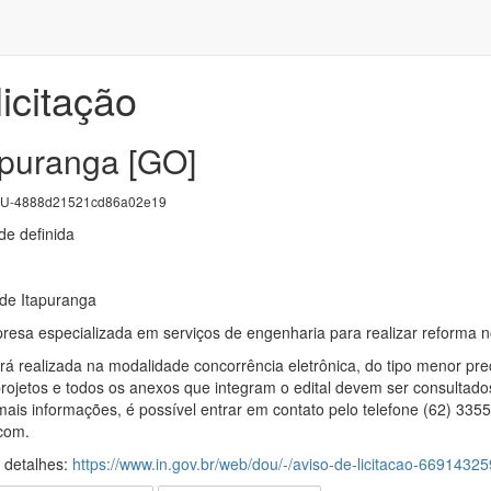
icitação
apuranga [GO]
U-4888d21521cd86a02e19
e definida
 de Itapuranga
esa especializada em serviços de engenharia para realizar reforma no
erá realizada na modalidade concorrência eletrônica, do tipo menor p
 projetos e todos os anexos que integram o edital devem ser consultado
ais informações, é possível entrar em contato pelo telefone (62) 3355
.com.
s detalhes:
https://www.in.gov.br/web/dou/-/aviso-de-licitacao-66914325