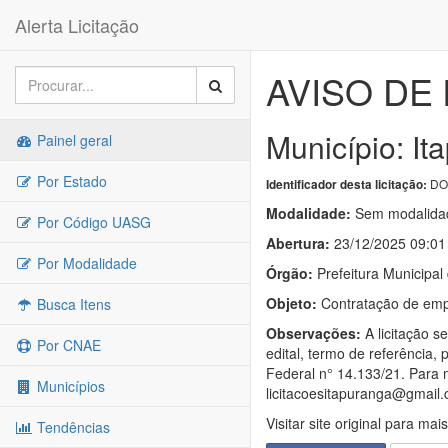
Alerta Licitação
AVISO DE l
Município: It
Painel geral
Por Estado
DO
Identificador desta licitação:
Modalidade:
Sem modalidad
Por Código UASG
Abertura:
23/12/2025 09:01
Por Modalidade
Órgão:
Prefeitura Municipal
Objeto:
Contratação de empr
Busca Itens
Observações:
A licitação s
Por CNAE
edital, termo de referência,
Federal n° 14.133/21. Para m
Municípios
licitacoesitapuranga@gmail
Visitar site original para mai
Tendências