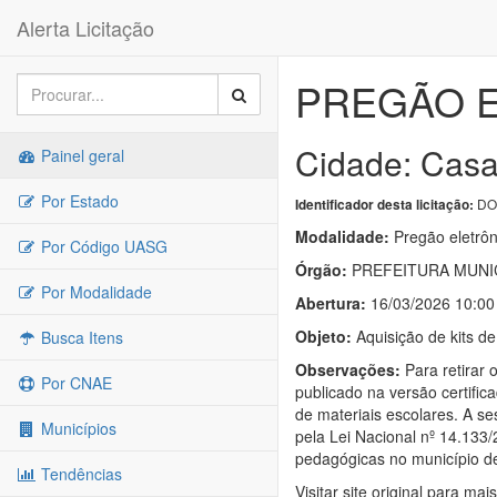
Alerta Licitação
PREGÃO E
Cidade: Cas
Painel geral
Por Estado
DOU
Identificador desta licitação:
Modalidade:
Pregão eletrôn
Por Código UASG
Órgão:
PREFEITURA MUNI
Por Modalidade
Abertura:
16/03/2026 10:00
Objeto:
Aquisição de kits d
Busca Itens
Observações:
Para retirar 
Por CNAE
publicado na versão certific
de materiais escolares. A se
Municípios
pela Lei Nacional nº 14.133
pedagógicas no município 
Tendências
Visitar site original para mai