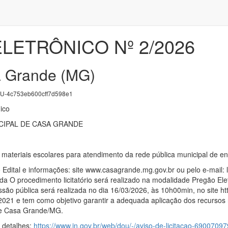
LETRÔNICO Nº 2/2026
a Grande (MG)
-4c753eb600cff7d598e1
ico
CIPAL DE CASA GRANDE
e materiais escolares para atendimento da rede pública municipal de 
o Edital e informações: site www.casagrande.mg.gov.br ou pelo e-mail:
ada O procedimento licitatório será realizado na modalidade Pregão Elet
ssão pública será realizada no dia 16/03/2026, às 10h00min, no site ht
/2021 e tem como objetivo garantir a adequada aplicação dos recursos 
de Casa Grande/MG.
s detalhes:
https://www.in.gov.br/web/dou/-/aviso-de-licitacao-69007097