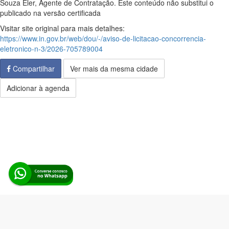
Souza Eler, Agente de Contratação. Este conteúdo não substitui o
publicado na versão certificada
Visitar site original para mais detalhes:
https://www.in.gov.br/web/dou/-/aviso-de-licitacao-concorrencia-
eletronico-n-3/2026-705789004
Compartilhar
Ver mais da mesma cidade
Adicionar à agenda
Alerta Licitação |
Política de privacidade
|
Quem somos
|
Para
desenvolvedores
|
API de Licitações
|
Cadastre-se