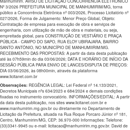
Manhumirim. AVISO DE LICITAÇÃO CONCORRÊNCIA ELETRÔNICO
Nº 3/2026 PREFEITURA MUNICIPAL DE MANHUMIRIM/MG, torna
público a Concorrência Eletrônica nº 003/2026, Processo Licitatório nº
027/2026, Forma de Julgamento: Menor Preço Global, Objeto:
Contratação de empresa para execução de obra e serviços de
engenharia, com utilização de mão de obra e materiais, ou seja,
empreitada global, para CONSTRUÇÃO DE VESTIÁRIO E PRAÇA
PÚBLICA - CAMPO DO SAPO, RUA ELOY UBIRAJARA, BAIRRO
SANTO ANTÔNIO, NO MUNICÍPIO DE MANHUMIIRIM/MG.
RECEBIMENTO DAS PROPOSTAS: A partir da data desta publicação
até às 07h59min do dia 03/06/2026; DATA E HORÁRIO DE INÍCIO DA
SESSÃO PÚBLICA PARA ENVIO DE LANCES/DISPUTA DE PREÇOS:
DIA 03/06/2026, às 08h00min, através da plataforma
www.licitanet.com.br
Observações:
REGÊNCIA LEGAL: Lei Federal nº 14.133/2021,
Decretos Municipais nºs 634/2023 e 684/2024 e demais condições
fixadas no instrumento convocatório. INFORMAÇÕES/EDITAL: A partir
da data desta publicação, nos sites www.licitanet.com.br e
www.manhumirim.mg.gov.br ou diretamente no Departamento de
Licitação da Prefeitura, situada na Rua Roque Porcaro Júnior nº 181,
Centro, Manhumirim/MG, CEP: 36.970-000 Informações: Telefone:
(33)3341-9945 ou e-mail: licitacao@manhumirim.mg.gov.br. David de