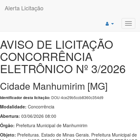
Alerta Licitação
Toggl
navig
AVISO DE LICITAÇÃO
CONCORRÊNCIA
ELETRÔNICO Nº 3/2026
Cidade Manhumirim [MG]
DOU-4ce29b5ccb8360c354d9
Identificador desta licitação:
Modalidade:
Concorrência
Abertura:
03/06/2026 08:00
Órgão:
Prefeitura Municipal de Manhumirim
Objeto:
Prefeituras. Estado de Minas Gerais. Prefeitura Municipal de