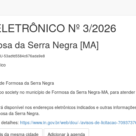
LETRÔNICO Nº 3/2026
sa da Serra Negra [MA]
U-53adfd5584c676ada9e8
ico
l de Formosa da Serra Negra
 society no município de Formosa da Serra Negra-MA, para atender 
rá disponível nos endereços eletrônicos indicados e outras informaçõe
mosa da Serra Negra.
s detalhes:
https://www.in.gov.br/web/dou/-/avisos-de-licitacao-709373
is da mesma cidade
Adicionar à agenda