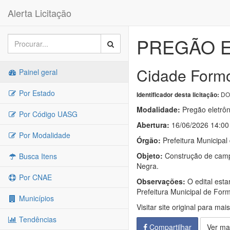
Alerta Licitação
PREGÃO E
Cidade Formo
Painel geral
Por Estado
DO
Identificador desta licitação:
Modalidade:
Pregão eletrôn
Por Código UASG
Abertura:
16/06/2026 14:00
Por Modalidade
Órgão:
Prefeitura Municipa
Objeto:
Construção de campo
Busca Itens
Negra.
Por CNAE
Observações:
O edital esta
Prefeitura Municipal de For
Municípios
Visitar site original para mai
Tendências
Compartilhar
Ver ma