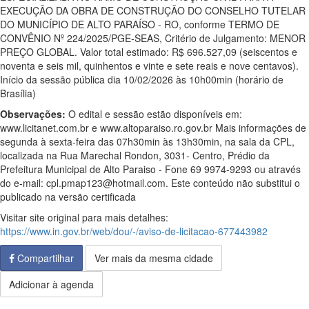
EXECUÇÃO DA OBRA DE CONSTRUÇÃO DO CONSELHO TUTELAR
DO MUNICÍPIO DE ALTO PARAÍSO - RO, conforme TERMO DE
CONVÊNIO Nº 224/2025/PGE-SEAS, Critério de Julgamento: MENOR
PREÇO GLOBAL. Valor total estimado: R$ 696.527,09 (seiscentos e
noventa e seis mil, quinhentos e vinte e sete reais e nove centavos).
Início da sessão pública dia 10/02/2026 às 10h00min (horário de
Brasília)
Observações:
O edital e sessão estão disponíveis em:
www.licitanet.com.br e www.altoparaiso.ro.gov.br Mais informações de
segunda à sexta-feira das 07h30min às 13h30min, na sala da CPL,
localizada na Rua Marechal Rondon, 3031- Centro, Prédio da
Prefeitura Municipal de Alto Paraiso - Fone 69 9974-9293 ou através
do e-mail: cpl.pmap123@hotmail.com. Este conteúdo não substitui o
publicado na versão certificada
Visitar site original para mais detalhes:
https://www.in.gov.br/web/dou/-/aviso-de-licitacao-677443982
Compartilhar
Ver mais da mesma cidade
Adicionar à agenda