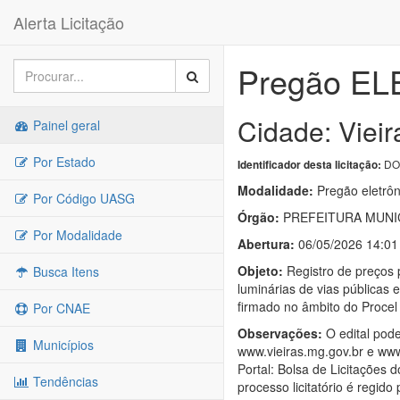
Alerta Licitação
Pregão EL
Cidade: Viei
Painel geral
Por Estado
DOU
Identificador desta licitação:
Modalidade:
Pregão eletrôn
Por Código UASG
Órgão:
PREFEITURA MUNIC
Por Modalidade
Abertura:
06/05/2026 14:01
Objeto:
Registro de preços 
Busca Itens
luminárias de vias públicas
firmado no âmbito do Procel
Por CNAE
Observações:
O edital pode
Municípios
www.vieiras.mg.gov.br e www
Portal: Bolsa de Licitações 
Tendências
processo licitatório é regid