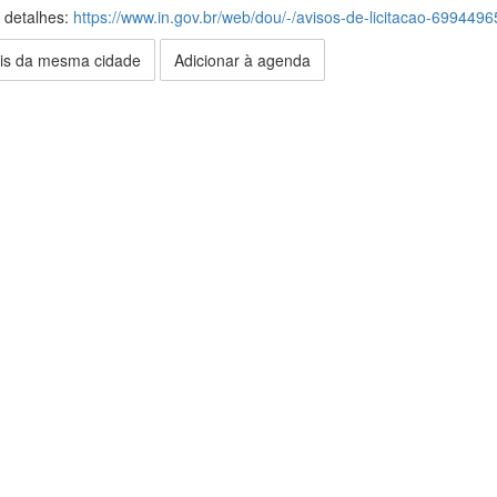
s detalhes:
https://www.in.gov.br/web/dou/-/avisos-de-licitacao-699449
is da mesma cidade
Adicionar à agenda