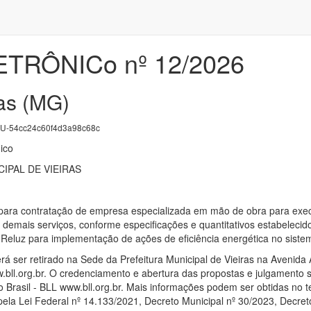
ETRÔNICo nº 12/2026
ras (MG)
-54cc24c60f4d3a98c68c
ico
IPAL DE VIEIRAS
para contratação de empresa especializada em mão de obra para execuç
 e demais serviços, conforme especificações e quantitativos estabe
 Reluz para implementação de ações de eficiência energética no sistem
rá ser retirado na Sede da Prefeitura Municipal de Vieiras na Avenida Al
.bll.org.br. O credenciamento e abertura das propostas e julgamento 
do Brasil - BLL www.bll.org.br. Mais informações podem ser obtidas no 
o pela Lei Federal nº 14.133/2021, Decreto Municipal nº 30/2023, Decre