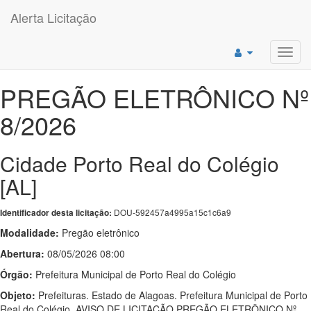
Alerta Licitação
Toggl
navig
PREGÃO ELETRÔNICO Nº
8/2026
Cidade Porto Real do Colégio
[AL]
DOU-592457a4995a15c1c6a9
Identificador desta licitação:
Modalidade:
Pregão eletrônico
Abertura:
08/05/2026 08:00
Órgão:
Prefeitura Municipal de Porto Real do Colégio
Objeto:
Prefeituras. Estado de Alagoas. Prefeitura Municipal de Porto
Real do Colégio. AVISO DE LICITAÇÃO PREGÃO ELETRÔNICO Nº