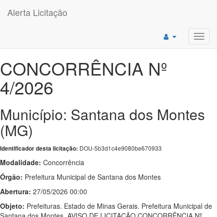
Alerta Licitação
Toggl
navig
CONCORRÊNCIA Nº
4/2026
Município: Santana dos Montes
(MG)
DOU-5b3d1c4e9080be670933
Identificador desta licitação:
Modalidade:
Concorrência
Órgão:
Prefeitura Municipal de Santana dos Montes
Abertura:
27/05/2026 00:00
Objeto:
Prefeituras. Estado de Minas Gerais. Prefeitura Municipal de
Santana dos Montes. AVISO DE LICITAÇÃO CONCORRÊNCIA Nº