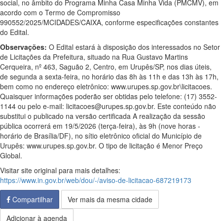
social, no âmbito do Programa Minha Casa Minha Vida (PMCMV), em
acordo com o Termo de Compromisso
990552/2025/MCIDADES/CAIXA, conforme especificações constantes
do Edital.
Observações:
O Edital estará à disposição dos interessados no Setor
de Licitações da Prefeitura, situado na Rua Gustavo Martins
Cerqueira, nº 463, Saguão 2, Centro, em Urupês/SP, nos dias úteis,
de segunda a sexta-feira, no horário das 8h às 11h e das 13h às 17h,
bem como no endereço eletrônico: www.urupes.sp.gov.br\licitacoes.
Quaisquer informações poderão ser obtidas pelo telefone: (17) 3552-
1144 ou pelo e-mail: licitacoes@urupes.sp.gov.br. Este conteúdo não
substitui o publicado na versão certificada A realização da sessão
pública ocorrerá em 19/5/2026 (terça-feira), às 9h (nove horas -
horário de Brasília/DF), no sítio eletrônico oficial do Município de
Urupês: www.urupes.sp.gov.br. O tipo de licitação é Menor Preço
Global.
Visitar site original para mais detalhes:
https://www.in.gov.br/web/dou/-/aviso-de-licitacao-687219173
Compartilhar
Ver mais da mesma cidade
Adicionar à agenda