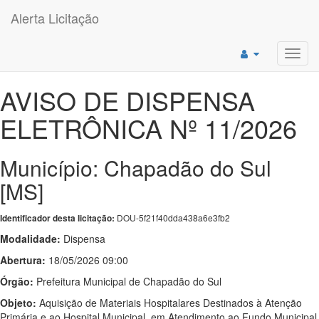
Alerta Licitação
Toggl
navig
AVISO DE DISPENSA
ELETRÔNICA Nº 11/2026
Município: Chapadão do Sul
[MS]
DOU-5f21f40dda438a6e3fb2
Identificador desta licitação:
Modalidade:
Dispensa
Abertura:
18/05/2026 09:00
Órgão:
Prefeitura Municipal de Chapadão do Sul
Objeto:
Aquisição de Materiais Hospitalares Destinados à Atenção
Primária e ao Hospital Municipal, em Atendimento ao Fundo Municipal