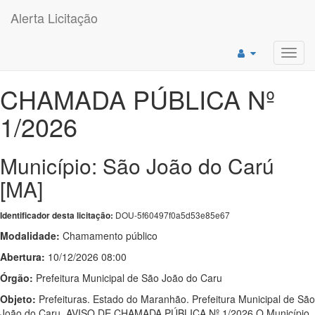
Alerta Licitação
Toggl
navig
CHAMADA PÚBLICA Nº
1/2026
Município: São João do Carú
[MA]
DOU-5f60497f0a5d53e85e67
Identificador desta licitação:
Modalidade:
Chamamento público
Abertura:
10/12/2026 08:00
Órgão:
Prefeitura Municipal de São João do Caru
Objeto:
Prefeituras. Estado do Maranhão. Prefeitura Municipal de São
João do Caru. AVISO DE CHAMADA PÚBLICA Nº 1/2026 O Município