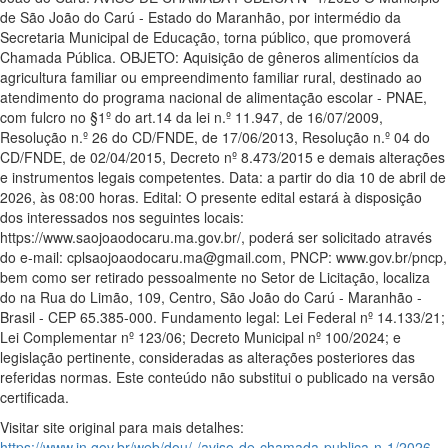
de São João do Carú - Estado do Maranhão, por intermédio da
Secretaria Municipal de Educação, torna público, que promoverá
Chamada Pública. OBJETO: Aquisição de gêneros alimentícios da
agricultura familiar ou empreendimento familiar rural, destinado ao
atendimento do programa nacional de alimentação escolar - PNAE,
com fulcro no §1º do art.14 da lei n.º 11.947, de 16/07/2009,
Resolução n.º 26 do CD/FNDE, de 17/06/2013, Resolução n.º 04 do
CD/FNDE, de 02/04/2015, Decreto nº 8.473/2015 e demais alterações
e instrumentos legais competentes. Data: a partir do dia 10 de abril de
2026, às 08:00 horas. Edital: O presente edital estará à disposição
dos interessados nos seguintes locais:
https://www.saojoaodocaru.ma.gov.br/, poderá ser solicitado através
do e-mail: cplsaojoaodocaru.ma@gmail.com, PNCP: www.gov.br/pncp,
bem como ser retirado pessoalmente no Setor de Licitação, localiza
do na Rua do Limão, 109, Centro, São João do Carú - Maranhão -
Brasil - CEP 65.385-000. Fundamento legal: Lei Federal nº 14.133/21;
Lei Complementar nº 123/06; Decreto Municipal nº 100/2024; e
legislação pertinente, consideradas as alterações posteriores das
referidas normas. Este conteúdo não substitui o publicado na versão
certificada.
Visitar site original para mais detalhes:
https://www.in.gov.br/web/dou/-/aviso-de-chamada-publica-n-1/2026-