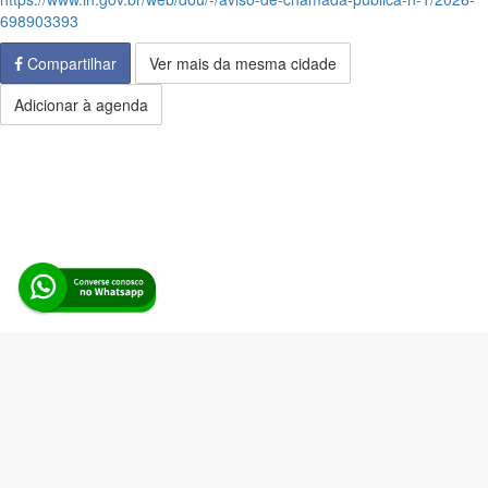
698903393
Compartilhar
Ver mais da mesma cidade
Adicionar à agenda
Alerta Licitação |
Política de privacidade
|
Quem somos
|
Para
desenvolvedores
|
API de Licitações
|
Cadastre-se
Rua dos Pinheiros, 136. SL 01. Maringá-PR. Email:
contato@alertalicitacao.com.br
Boina Azul Sistemas Ltda. CNPJ 33.839.112/0001-90 | WhatsApp