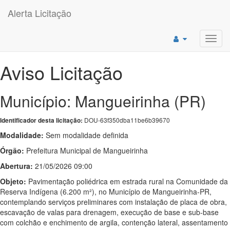
Alerta Licitação
Toggl
navig
Aviso Licitação
Município: Mangueirinha (PR)
DOU-63f350dba11be6b39670
Identificador desta licitação:
Modalidade:
Sem modalidade definida
Órgão:
Prefeitura Municipal de Mangueirinha
Abertura:
21/05/2026 09:00
Objeto:
Pavimentação poliédrica em estrada rural na Comunidade da
Reserva Indígena (6.200 m²), no Município de Mangueirinha-PR,
contemplando serviços preliminares com instalação de placa de obra,
escavação de valas para drenagem, execução de base e sub-base
com colchão e enchimento de argila, contenção lateral, assentamento