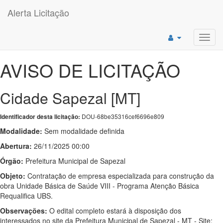
Alerta Licitação
Toggl
navig
AVISO DE LICITAÇÃO
Cidade Sapezal [MT]
DOU-68be35316cef6696e809
Identificador desta licitação:
Modalidade:
Sem modalidade definida
Abertura:
26/11/2025 00:00
Órgão:
Prefeitura Municipal de Sapezal
Objeto:
Contratação de empresa especializada para construção da
obra Unidade Básica de Saúde VIII - Programa Atenção Básica
Requalifica UBS.
Observações:
O edital completo estará à disposição dos
interessados no site da Prefeitura Municipal de Sapezal - MT - Site: