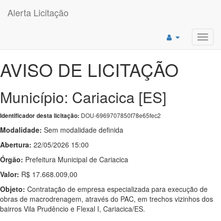
Alerta Licitação
Toggl
navig
AVISO DE LICITAÇÃO
Município: Cariacica [ES]
DOU-6969707850f78e65fec2
Identificador desta licitação:
Modalidade:
Sem modalidade definida
Abertura:
22/05/2026 15:00
Órgão:
Prefeitura Municipal de Cariacica
Valor:
R$ 17.668.009,00
Objeto:
Contratação de empresa especializada para execução de
obras de macrodrenagem, através do PAC, em trechos vizinhos dos
bairros Vila Prudêncio e Flexal I, Cariacica/ES.