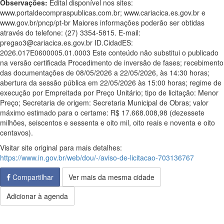
Observações:
Edital disponível nos sites:
www.portaldecompraspublicas.com.br; www.cariacica.es.gov.br e
www.gov.br/pncp/pt-br Maiores informações poderão ser obtidas
através do telefone: (27) 3354-5815. E-mail:
pregao3@cariacica.es.gov.br ID.CidadES:
2026.017E0600005.01.0003 Este conteúdo não substitui o publicado
na versão certificada Procedimento de inversão de fases; recebimento
das documentações de 08/05/2026 a 22/05/2026, às 14:30 horas;
abertura da sessão pública em 22/05/2026 às 15:00 horas; regime de
execução por Empreitada por Preço Unitário; tipo de licitação: Menor
Preço; Secretaria de origem: Secretaria Municipal de Obras; valor
máximo estimado para o certame: R$ 17.668.008,98 (dezessete
milhões, seiscentos e sessenta e oito mil, oito reais e noventa e oito
centavos).
Visitar site original para mais detalhes:
https://www.in.gov.br/web/dou/-/aviso-de-licitacao-703136767
Compartilhar
Ver mais da mesma cidade
Adicionar à agenda