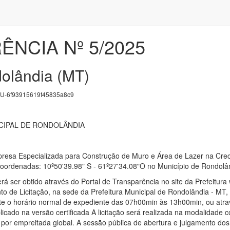
NCIA Nº 5/2025
olândia (MT)
-6f93915619f45835a8c9
CIPAL DE RONDOLÂNDIA
esa Especializada para Construção de Muro e Área de Lazer na Crech
oordenadas: 10º50'39.98" S - 61º27'34.08"O no Município de Rondol
rá ser obtido através do Portal de Transparência no site da Prefeitur
o de Licitação, na sede da Prefeitura Municipal de Rondolândia - MT, 
e o horário normal de expediente das 07h00min às 13h00min, ou atrav
licado na versão certificada A licitação será realizada na modalidade 
 por empreitada global. A sessão pública de abertura e julgamento dos