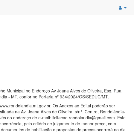
e Municipal no Endereço Av Joana Alves de Oliveira, Esq. Rua
ândia - MT, conforme Portaria nº 934/2024/GS/SEDUC/MT.
a www.rondolandia.mt.gov.br. Os Anexos ao Edital poderão ser
situada na Av. Joana Alves de Oliveira, s/n°, Centro, Rondolândia-
és do endereço de e-mail: licitacao.rondolandia@gmail.com. Este
concorrência, pelo critério de julgamento de menor preço, com
 documentos de habilitação e propostas de preços ocorrerá no dia