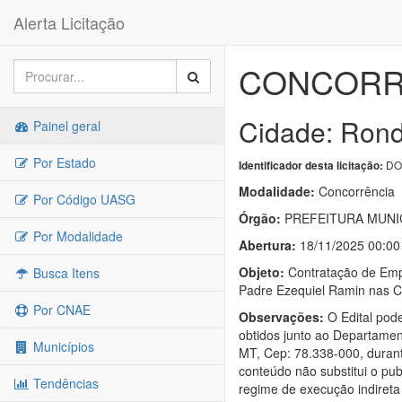
Alerta Licitação
CONCORRÊ
Cidade: Rond
Painel geral
Por Estado
DOU
Identificador desta licitação:
Modalidade:
Concorrência
Por Código UASG
Órgão:
PREFEITURA MUNI
Por Modalidade
Abertura:
18/11/2025 00:00
Objeto:
Contratação de Empr
Busca Itens
Padre Ezequiel Ramin nas C
Por CNAE
Observações:
O Edital pode
obtidos junto ao Departament
Municípios
MT, Cep: 78.338-000, durant
conteúdo não substitui o pub
Tendências
regime de execução indireta