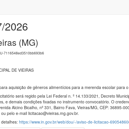
7/2026
eiras (MG)
U-7116548ed3510bb693b6
IPAL DE VIEIRAS
para aquisição de gêneros alimentícios para a merenda escolar para o
citatório será regido pela Lei Federal n. º 14.133/2021, Decreto Munic
es, e demais condições fixadas no instrumento convocatório. O creden
enida Alcino Bicalho, nº 331, Bairro Fava, Vieiras/MG, CEP: 36895-00
ou pelo e-mail licitacao@vieiras.mg.gov.br.
s detalhes:
https://www.in.gov.br/web/dou/-/aviso-de-licitacao-69054860