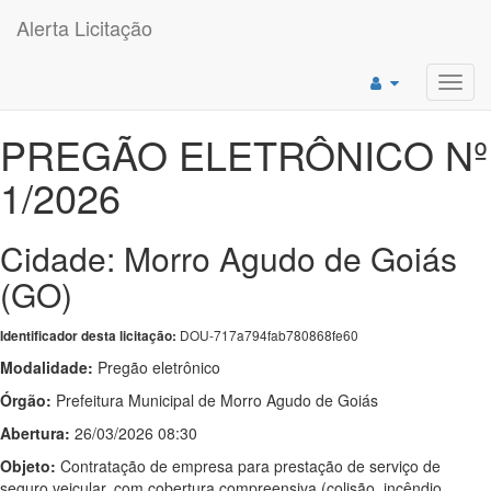
Alerta Licitação
Toggl
navig
PREGÃO ELETRÔNICO Nº
1/2026
Cidade: Morro Agudo de Goiás
(GO)
DOU-717a794fab780868fe60
Identificador desta licitação:
Modalidade:
Pregão eletrônico
Órgão:
Prefeitura Municipal de Morro Agudo de Goiás
Abertura:
26/03/2026 08:30
Objeto:
Contratação de empresa para prestação de serviço de
seguro veicular, com cobertura compreensiva (colisão, incêndio,