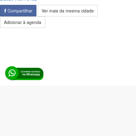
Compartilhar
Ver mais da mesma cidade
Adicionar à agenda
Alerta Licitação |
Política de privacidade
|
Quem somos
|
Para
desenvolvedores
|
API de Licitações
|
Cadastre-se
Rua dos Pinheiros, 136. SL 01. Maringá-PR. Email:
contato@alertalicitacao.com.br
Boina Azul Sistemas Ltda. CNPJ 33.839.112/0001-90 | WhatsApp
(44) 98832-0450