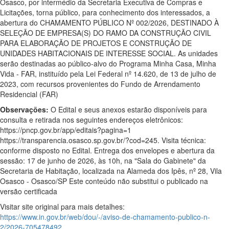
Osasco, por intermédio da Secretaria Executiva de Compras e
Licitações, torna público, para conhecimento dos interessados, a
abertura do CHAMAMENTO PÚBLICO Nº 002/2026, DESTINADO À
SELEÇÃO DE EMPRESA(S) DO RAMO DA CONSTRUÇÃO CIVIL
PARA ELABORAÇÃO DE PROJETOS E CONSTRUÇÃO DE
UNIDADES HABITACIONAIS DE INTERESSE SOCIAL. As unidades
serão destinadas ao público-alvo do Programa Minha Casa, Minha
Vida - FAR, instituído pela Lei Federal nº 14.620, de 13 de julho de
2023, com recursos provenientes do Fundo de Arrendamento
Residencial (FAR)
Observações:
O Edital e seus anexos estarão disponíveis para
consulta e retirada nos seguintes endereços eletrônicos:
https://pncp.gov.br/app/editais?pagina=1
https://transparencia.osasco.sp.gov.br/?cod=245. Visita técnica:
conforme disposto no Edital. Entrega dos envelopes e abertura da
sessão: 17 de junho de 2026, às 10h, na "Sala do Gabinete" da
Secretaria de Habitação, localizada na Alameda dos Ipês, nº 28, Vila
Osasco - Osasco/SP Este conteúdo não substitui o publicado na
versão certificada
Visitar site original para mais detalhes:
https://www.in.gov.br/web/dou/-/aviso-de-chamamento-publico-n-
2/2026-705478492