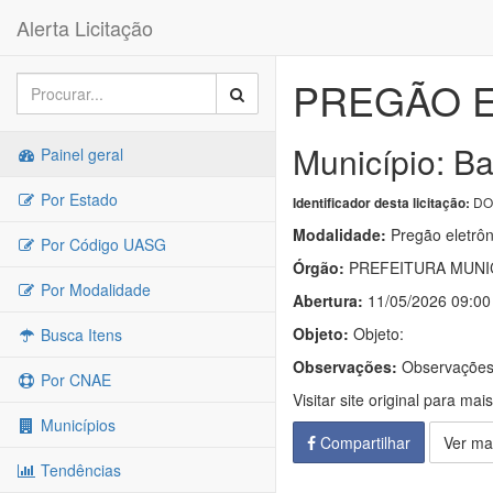
Alerta Licitação
PREGÃO E
Município: Ba
Painel geral
Por Estado
DOU
Identificador desta licitação:
Modalidade:
Pregão eletrôn
Por Código UASG
Órgão:
PREFEITURA MUNIC
Por Modalidade
Abertura:
11/05/2026 09:00
Objeto:
Objeto:
Busca Itens
Observações:
Observações
Por CNAE
Visitar site original para mai
Municípios
Compartilhar
Ver ma
Tendências