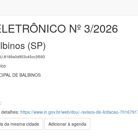
LETRÔNICO Nº 3/2026
lbinos (SP)
-8189a0d953c45cc3f593
ico
IPAL DE BALBINOS
:
s detalhes:
https://www.in.gov.br/web/dou/-/avisos-de-licitacao-701679
is da mesma cidade
Adicionar à agenda