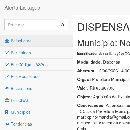
Alerta Licitação
DISPENSA 
Município: N
Painel geral
Por Estado
DO
Identificador desta licitação:
Modalidade:
Dispensa
Por Código UASG
Abertura:
16/06/2026 14:00
Por Modalidade
Órgão:
Prefeitura Municipa
Valor:
R$ 65.867,00
Busca Itens
Objeto:
Aquisição de Extint
Por CNAE
Observações:
As propostas
- CCL, da Prefeitura Munici
Municípios
mail: cplnormandia@gmail.co
e cinco mil, oitocentos e se
Tendências
úteis.