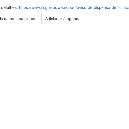
s detalhes:
https://www.in.gov.br/web/dou/-/aviso-de-dispensa-de-licit
is da mesma cidade
Adicionar à agenda