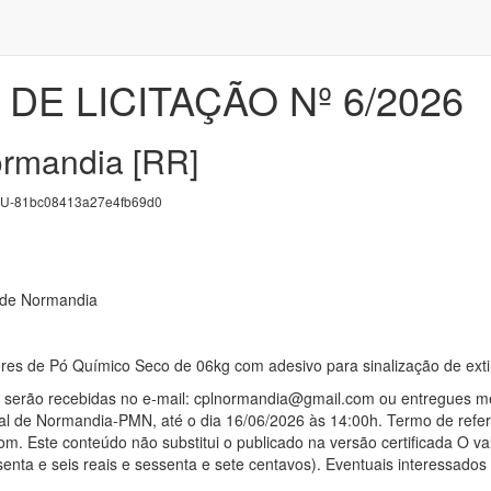
DE LICITAÇÃO Nº 6/2026
ormandia [RR]
U-81bc08413a27e4fb69d0
l de Normandia
ores de Pó Químico Seco de 06kg com adesivo para sinalização de ext
 serão recebidas no e-mail: cplnormandia@gmail.com ou entregues med
pal de Normandia-PMN, até o dia 16/06/2026 às 14:00h. Termo de refer
m. Este conteúdo não substitui o publicado na versão certificada O v
ssenta e seis reais e sessenta e sete centavos). Eventuais interessado