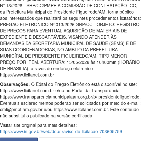
Nº 13/2026 - SRP/CC/PMPF A COMISSÃO DE CONTRATAÇÃO -CC,
da Prefeitura Municipal de Presidente Figueiredo/AM, torna público
aos interessados que realizará os seguintes procedimentos licitatórios:
PREGÃO ELETRÔNICO Nº 013/2026-SRP/CC - OBJETO: REGISTRO
DE PREÇOS PARA EVENTUAL AQUISIÇÃO DE MATERIAIS DE
EXPEDIENTE E DESCARTÁVEIS, VISANDO ATENDER ÀS
DEMANDAS DA SECRETARIA MUNICIPAL DE SAÚDE (SEMS) E DE
SUAS COORDENADORIAS, NO ÂMBITO DA PREFEITURA
MUNICÍPAL DE PRESIDENTE FIGUEIREDO/AM. TIPO MENOR
PREÇO POR ITEM. ABERTURA: 15/05/2026 às 10h00min (HORÁRIO
DE BRASILIA), através do endereço eletrônico
https://www.licitanet.com.br
Observações:
O Edital do Pregão Eletrônico está disponível no site:
https://www.licitanet.com.br e/ou no Portal da Transparência
https://www.transparenciamunicipalaam.org.br/p/ presidentefigueiredo.
Eventuais esclarecimentos poderão ser solicitados por meio do e-mail:
cml@pmpf.am.gov.br e/ou https://www.licitanet.com.br. Este conteúdo
não substitui o publicado na versão certificada
Visitar site original para mais detalhes:
https://www.in.gov.br/web/dou/-/aviso-de-licitacao-703605759