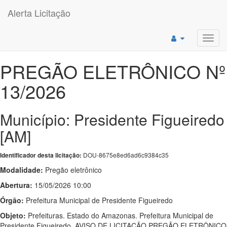
Alerta Licitação
Toggl
navig
PREGÃO ELETRÔNICO Nº
13/2026
Município: Presidente Figueiredo
[AM]
DOU-8675e8ed6ad6c9384c35
Identificador desta licitação:
Modalidade:
Pregão eletrônico
Abertura:
15/05/2026 10:00
Órgão:
Prefeitura Municipal de Presidente Figueiredo
Objeto:
Prefeituras. Estado do Amazonas. Prefeitura Municipal de
Presidente Figueiredo. AVISO DE LICITAÇÃO PREGÃO ELETRÔNICO