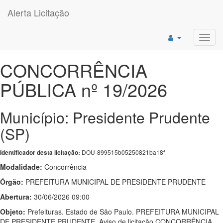
Alerta Licitação
Toggl
navig
CONCORRÊNCIA
PÚBLICA nº 19/2026
Município: Presidente Prudente
(SP)
DOU-899515b05250821ba18f
Identificador desta licitação:
Modalidade:
Concorrência
Órgão:
PREFEITURA MUNICIPAL DE PRESIDENTE PRUDENTE
Abertura:
30/06/2026 09:00
Objeto:
Prefeituras. Estado de São Paulo. PREFEITURA MUNICIPAL
DE PRESIDENTE PRUDENTE. Aviso de licitação CONCORRÊNCIA